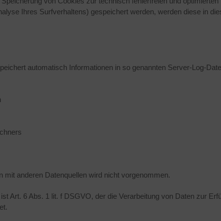
r Speicherung von Cookies zur technisch fehlerfreien und optimierten 
alyse Ihres Surfverhaltens) gespeichert werden, werden diese in di
speichert automatisch Informationen in so genannten Server-Log-Date
n
chners
 mit anderen Datenquellen wird nicht vorgenommen.
st Art. 6 Abs. 1 lit. f DSGVO, der die Verarbeitung von Daten zur Erf
et.