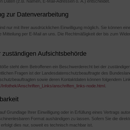
 Daten (z.B. Namen, E-Mail-Adressen o. Ä.) entscheidet.
ung zur Datenverarbeitung
 nur mit Ihrer ausdrücklichen Einwilligung möglich. Sie können eine be
e Mitteilung per E-Mail an uns. Die Rechtmäßigkeit der bis zum Wider
 zuständigen Aufsichtsbehörde
stöße steht dem Betroffenen ein Beschwerderecht bei der zuständige
htlichen Fragen ist der Landesdatenschutzbeauftragte des Bundesl
tenschutzbeauftragten sowie deren Kontaktdaten können folgendem L
/Infothek/Anschriften_Links/anschriften_links-node.html
.
barkeit
uf Grundlage Ihrer Einwilligung oder in Erfüllung eines Vertrags autom
schinenlesbaren Format aushändigen zu lassen. Sofern Sie die direk
erfolgt dies nur, soweit es technisch machbar ist.