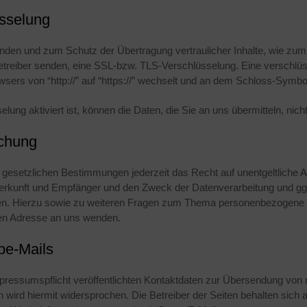
sselung
ünden und zum Schutz der Übertragung vertraulicher Inhalte, wie zum
betreiber senden, eine SSL-bzw. TLS-Verschlüsselung. Eine verschlü
sers von “http://” auf “https://” wechselt und an dem Schloss-Symbol
ng aktiviert ist, können die Daten, die Sie an uns übermitteln, nich
schung
gesetzlichen Bestimmungen jederzeit das Recht auf unentgeltliche A
kunft und Empfänger und den Zweck der Datenverarbeitung und ggf. 
en. Hierzu sowie zu weiteren Fragen zum Thema personenbezogene D
en Adresse an uns wenden.
be-Mails
essumspflicht veröffentlichten Kontaktdaten zur Übersendung von n
wird hiermit widersprochen. Die Betreiber der Seiten behalten sich a