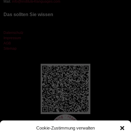
Mail.
info@institute4languages.com
Das sollten Sie wissen
Datenschutz
Impressum
AGB
Sitemap
Cookie-Zustimmung verwalten